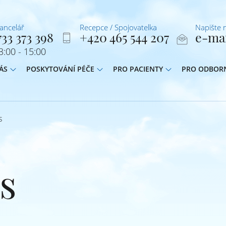
kancelář
Recepce / Spojovatelka
Napište 
33 373 398
+420 465 544 207
e-ma
:00 - 15:00
ÁS
POSKYTOVÁNÍ PÉČE
PRO PACIENTY
PRO ODBOR
s
s