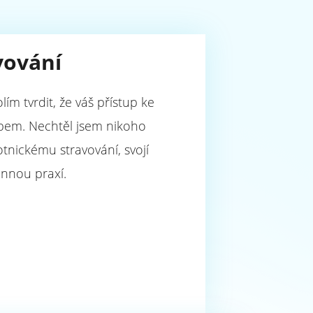
vování
ím tvrdit, že váš přístup ke
tupem. Nechtěl jsem nikoho
otnickému stravování, svojí
vinnou praxí.