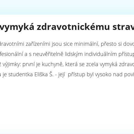
 vymyká zdravotnickému stra
votními zařízeními jsou sice minimální, přesto si dovol
rofesionální a s neuvěřitelně lidským individuálním přís
2 výjimky: první je kuchyně, která se zcela vymyká zdrav
u je studentka Eliška Š. - její přístup byl vysoko nad po