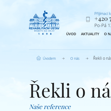
Přijímací 
+420 7
Po-Pá 13
ÚVOD
AKTUALITY
O N
Řekli o ná
O nás
Úvodem
Řekli o ná
Naše reference