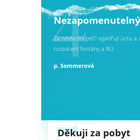
4
Nezapomenutelný 
Za nevšední péči vyjadřuji úctu 
rozsvícení fontány a RÚ.
p. Sommerová
5
Děkuji za pobyt