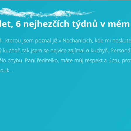
let, 6 nejhezčích týdnů v mém 
., kterou jsem poznal již v Nechanicích, kde mi nesku
 kuchař, tak jsem se nejvíce zajímal o kuchyň. Personál
ělo chybu. Paní ředitelko, máte můj respekt a úctu, pr
ouk...