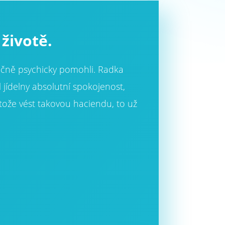
životě.
tečně psychicky pomohli. Radka
 jídelny absolutní spokojenost,
otože vést takovou haciendu, to už