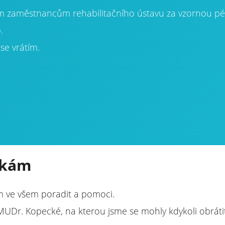
 zaměstnancům rehabilitačního ústavu za vzornou péči.
.
ase vrátím.
čkám
m ve všem poradit a pomoci.
UDr. Kopecké, na kterou jsme se mohly kdykoli obrátit 