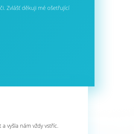
 Zvlášť děkuji mé ošetřující
a vyšla nám vždy vstříc.