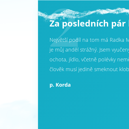
2
Za posledních pár 
Největší podíl na tom má Radka M
je můj anděl strážný. Jsem vyučený
ochota, jídlo, včetně polévky nem
člověk musí jedině smeknout klob
p. Korda