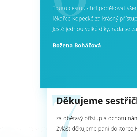
Touto cestou chci poděkovat všem
lékařce Kopecké za krásný přístup
Ještě jednou velké díky, ráda se z
Božena Boháčová
7
Děkujeme sestři
za obětavý přístup a ochotu ná
Zvlášť děkujeme paní doktorce M