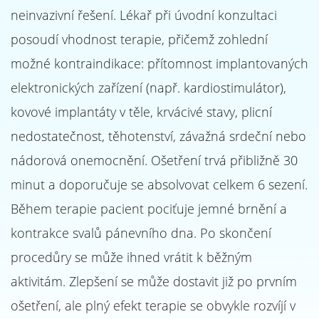
neinvazivní řešení. Lékař při úvodní konzultaci
posoudí vhodnost terapie, přičemž zohlední
možné kontraindikace: přítomnost implantovaných
elektronických zařízení (např. kardiostimulátor),
kovové implantáty v těle, krvácivé stavy, plicní
nedostatečnost, těhotenství, závažná srdeční nebo
nádorová onemocnění. Ošetření trvá přibližně 30
minut a doporučuje se absolvovat celkem 6 sezení.
Během terapie pacient pociťuje jemné brnění a
kontrakce svalů pánevního dna. Po skončení
procedůry se může ihned vrátit k běžným
aktivitám. Zlepšení se může dostavit již po prvním
ošetření, ale plný efekt terapie se obvykle rozvíjí v