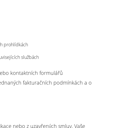
ch prohlídkách
uvisejících službách
nebo kontaktních formulářů
 sjednaných fakturačních podmínkách a o
ikace nebo z uzavřených smluv. Vaše