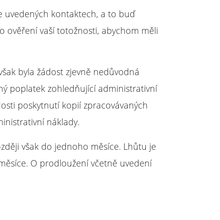
še uvedených kontaktech, a to buď
 ověření vaší totožnosti, abychom měli
 však byla žádost zjevně nedůvodná
ý poplatek zohledňující administrativní
sti poskytnutí kopií zpracovávaných
nistrativní náklady.
zději však do jednoho měsíce. Lhůtu je
 měsíce. O prodloužení včetně uvedení