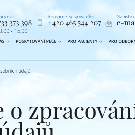
kancelář
Recepce / Spojovatelka
Napište 
33 373 398
+420 465 544 207
e-ma
:00 - 15:00
ÁS
POSKYTOVÁNÍ PÉČE
PRO PACIENTY
PRO ODBOR
sobních údajů
 o zpracován
údajů