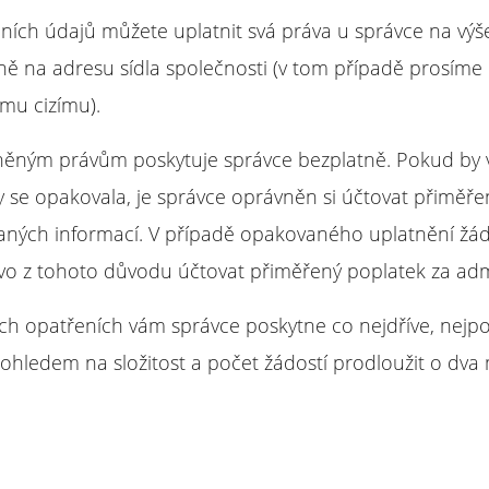
bních údajů můžete uplatnit svá práva u správce na vý
na adresu sídla společnosti (v tom případě prosíme o
mu cizímu).
atněným právům poskytuje správce bezplatně. Pokud by
se opakovala, je správce oprávněn si účtovat přiměřen
ných informací. V případě opakovaného uplatnění žádo
vo z tohoto důvodu účtovat přiměřený poplatek za admi
ých opatřeních vám správce poskytne co nejdříve, nejpo
ohledem na složitost a počet žádostí prodloužit o dva