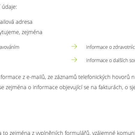
 údaje:
mailová adresa
kytujeme, zejména
ravováním
informace o zdravotní
informace o dalších so
nformace z e-mailů, ze záznamů telefonických hovorů 
á se zejména o informace objevující se na fakturách, o
, a to zejména z vyplněných formulářů, vzájemné komun