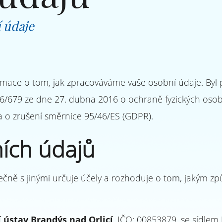
 údaje
mace o tom, jak zpracováváme vaše osobní údaje. Byl 
/679 ze dne 27. dubna 2016 o ochraně fyzických osob 
 o zrušení směrnice 95/46/ES (GDPR).
ích údajů
ečně s jinými určuje účely a rozhoduje o tom, jakým
 ústav Brandýs nad Orlicí
, IČO: 00853879, se sídlem