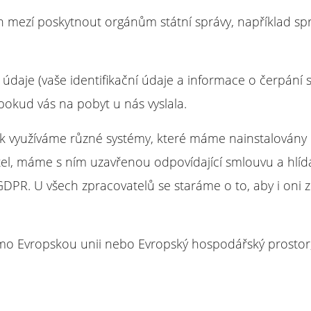
 mezí poskytnout orgánům státní správy, například s
aje (vaše identifikační údaje a informace o čerpání sl
pokud vás na pobyt u nás vyslala.
ak využíváme různé systémy, které máme nainstalovány 
el, máme s ním uzavřenou odpovídající smlouvu a hlídám
DPR. U všech zpracovatelů se staráme o to, aby i oni 
 Evropskou unii nebo Evropský hospodářský prostor,