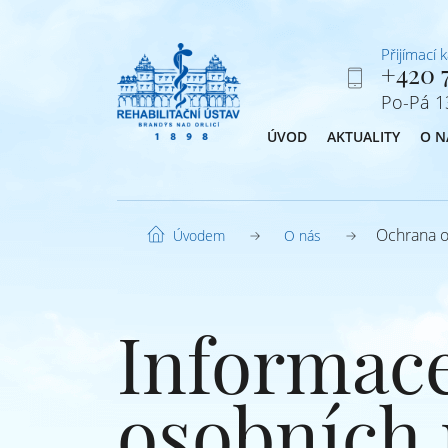
Přijímací 
+420 7
Po-Pá 13
ÚVOD
AKTUALITY
O N
Ochrana o
O nás
Úvodem
Informace
osobních 