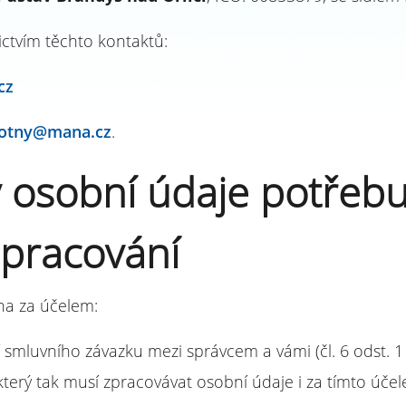
ctvím těchto kontaktů:
cz
otny@mana.cz
.
rý osobní údaje potřeb
 zpracování
na za účelem:
í smluvního závazku mezi správcem a vámi (čl. 6 odst. 1
který tak musí zpracovávat osobní údaje i za tímto účele