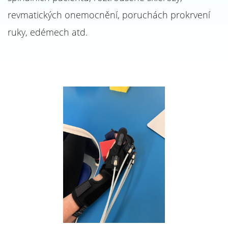
revmatických onemocnění, poruchách prokrvení
ruky, edémech atd.