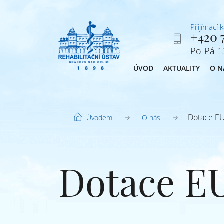
Přijímací 
+420 7
Po-Pá 13
ÚVOD
AKTUALITY
O N
Dotace E
O nás
Úvodem
Dotace E