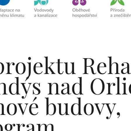
projektu Reha
ndýs nad Orlic
nové budovy,
ogram