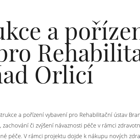
kce a poříze
pro Rehabilit
ad Orlicí
rukce a pořízení vybavení pro Rehabilitační ústav Brandýs
zachování či zvýšení návaznosti péče v rámci zdravotn
ané péče. V rámci projektu dojde k nákupu nových zdrav