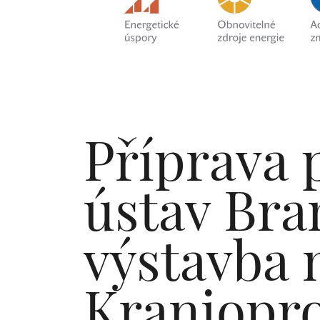
Příprava 
ústav Bra
výstavba 
Kraniopr