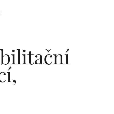
bilitační
í,