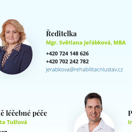
Ředitelka
Mgr. Světlana Jeřábková, MBA
+420 724 148 626
+420 702 242 782
jerabkova@rehabilitacniustav.cz
ě léčebné péče
P
ta Tušlová
I