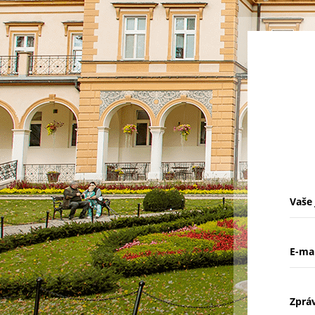
Vaše
E-ma
Zprá