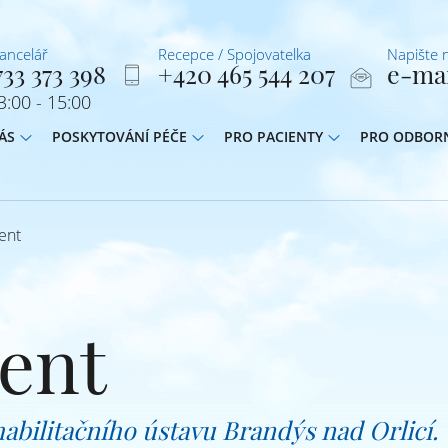
kancelář
Recepce / Spojovatelka
Napište 
33 373 398
+420 465 544 207
e-ma
:00 - 15:00
ÁS
POSKYTOVÁNÍ PÉČE
PRO PACIENTY
PRO ODBOR
ent
ent
bilitačního ústavu Brandýs nad Orlicí.