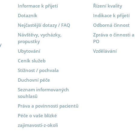
Informace k přijetí
Řízení kvality
Dotazník
Indikace k přijetí
Nejčastější dotazy / FAQ
Odborná činnost
Návštěvy, vycházky,
Zpráva o činnosti 
propustky
PO
y
Ubytování
Vzdělávání
Ceník služeb
Stížnost / pochvala
Duchovní péče
Seznam informovaných
souhlasů
Práva a povinnosti pacientů
Péče o vaše blízké
zajimavosti-z-okoli