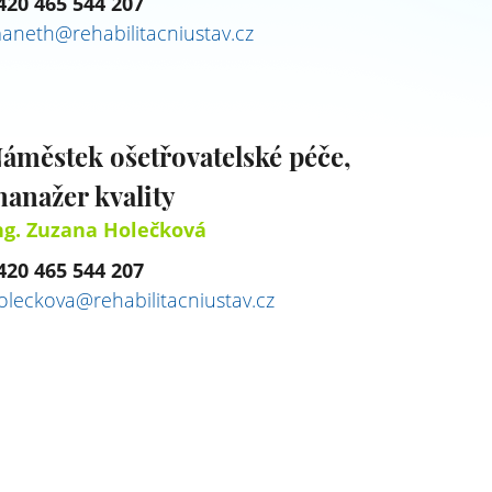
420 465 544 207
aneth@rehabilitacniustav.cz
áměstek ošetřovatelské péče,
anažer kvality
ng. Zuzana Holečková
420 465 544 207
oleckova@rehabilitacniustav.cz