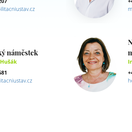
207
+
litacniustav.cz
m
N
ý náměstek
m
r Hušák
I
681
+
tacniustav.cz
h