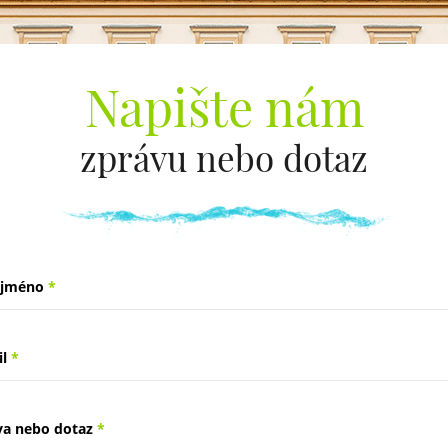
Napište nám
zprávu nebo dotaz
 jméno
*
il
*
va nebo dotaz
*