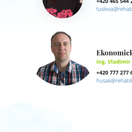
+420 465 544 
tuslova@rehabi
Ekonomick
Ing. Vladimí
+420 777 277 
husak@rehabili