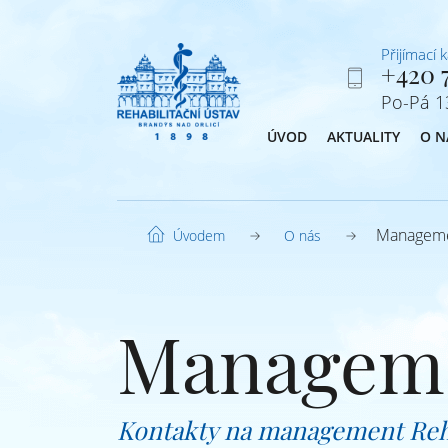
Přijímací 
+420 7
Po-Pá 13
ÚVOD
AKTUALITY
O N
Managem
O nás
Úvodem
Managem
Kontakty na management Reha